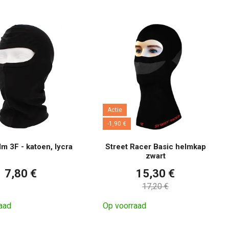
Actie
-1,90 €
m 3F - katoen, lycra
Street Racer Basic helmkap
zwart
7,80 €
15,30 €
17,20 €
aad
Op voorraad