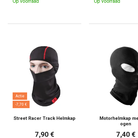
Op voorraad
Op voorraad
Actie
-7,70 €
Street Racer Track Helmkap
Motorhelmkap me
ogen
7,90 €
7,40 €