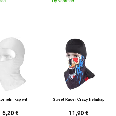
aad
Op voorraad
orhelm kap wit
Street Racer Crazy helmkap
6,20 €
11,90 €