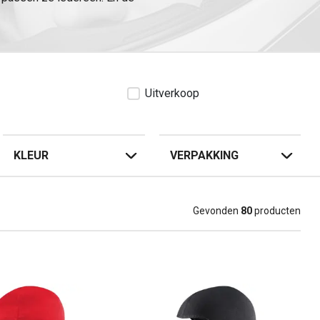
bel in voelen en je hoofd zal
Uitverkoop
KLEUR
VERPAKKING
Gevonden
80
producten