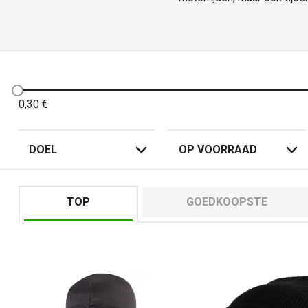
mutsen? Een beproefde stijl 
0,30
€
DOEL
OP VOORRAAD
TOP
GOEDKOOPSTE