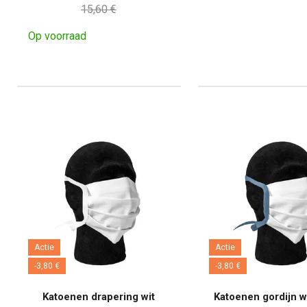
15,60 €
Op voorraad
Actie
Actie
-3,80 €
-3,80 €
Katoenen drapering wit
Katoenen gordijn w