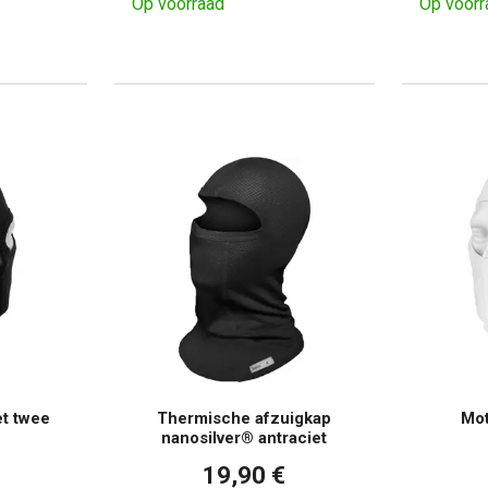
Op voorraad
Op voorr
t twee
Thermische afzuigkap
Mot
nanosilver® antraciet
19,90 €