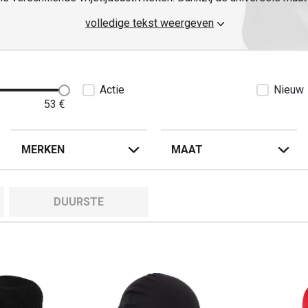
die je ook bij kouder weer kunt gebruiken, je zult je er comforta
volledige tekst weergeven
beschermd zijn. Kies gewoon...
Actie
Nieuw
53
€
MERKEN
MAAT
DUURSTE