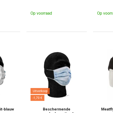
Op voorraad
Op voorr
Uitverkoop
-1,70 €
it-blauw
Beschermende
Meatfl