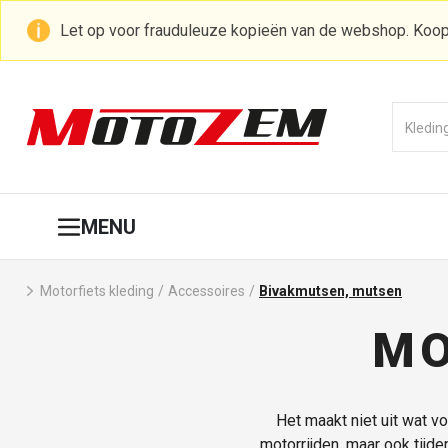
Let op voor frauduleuze kopieën van de webshop. Koop
MENU
Motorfiets kleding
/
Accessoires
/
Bivakmutsen, mutsen
MO
Het maakt niet uit wat vo
motorrijden, maar ook tijde