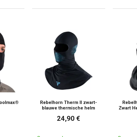
Coolmax®
Rebelhorn Therm II zwart-
Rebelh
blauwe thermische helm
Zwart H
24,90 €