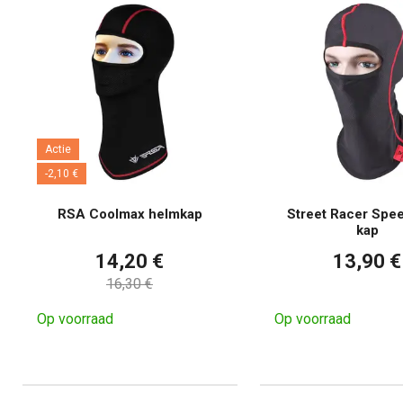
Actie
-2,10 €
RSA Coolmax helmkap
Street Racer Spe
kap
14,20 €
13,90 €
16,30 €
Op voorraad
Op voorraad