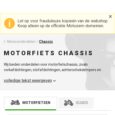
Let op voor frauduleuze kopieën van de webshop.
Koop alleen op de officiële Motozem-domeinen.
Motoronderdelen
/
Chassis
MOTORFIETS CHASSIS
Wij bieden onderdelen voor motorfietschassis, zoals
vorkafdichtingen, stofafdichtingen, achterschokdempers en
voorvorken, van gerenommeerde fabrikanten zoals ALL BALLS,
volledige tekst weergeven
All Balls Racing, Athena, K-TECH, MOTION STUFF en SKF. We
bieden een brede selectie van deze onderdelen die voldoen aan
de hoogste kwaliteits- en duurzaamheidsnormen. We raden je ook
aan om andere reserveonderdelen te bekijken, zoals
motorfietsaccu's.
MOTORFIETSEN
QUADS