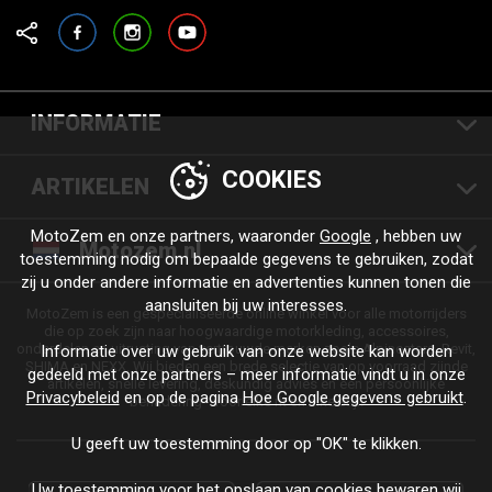
Facebook
Instagram
YouTube
INFORMATIE
COOKIES
ARTIKELEN
MotoZem en onze partners, waaronder
Google
, hebben uw
Motozem.nl
toestemming nodig om bepaalde gegevens te gebruiken, zodat
zij u onder andere informatie en advertenties kunnen tonen die
aansluiten bij uw interesses.
MotoZem is een gespecialiseerde online winkel voor alle motorrijders
die op zoek zijn naar hoogwaardige motorkleding, accessoires,
onderdelen en uitrusting van vertrouwde merken zoals Alpinestars, Revit,
Informatie over uw gebruik van onze website kan worden
SHIMA en NEXX. Wij bieden een brede selectie van op voorraad zijnde
gedeeld met onze partners – meer informatie vindt u in onze
artikelen, snelle levering, deskundig advies en een persoonlijke
Privacybeleid
en op de pagina
Hoe Google gegevens gebruikt
.
benadering - voor elke rit en elke stijl.
U geeft uw toestemming door op "OK" te klikken.
Uw toestemming voor het opslaan van cookies bewaren wij