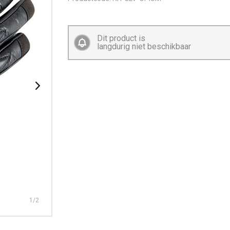
Dit product is
langdurig niet beschikbaar
1
/2