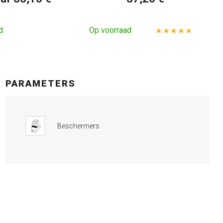
d
Op voorraad
O
PARAMETERS
Beschermers