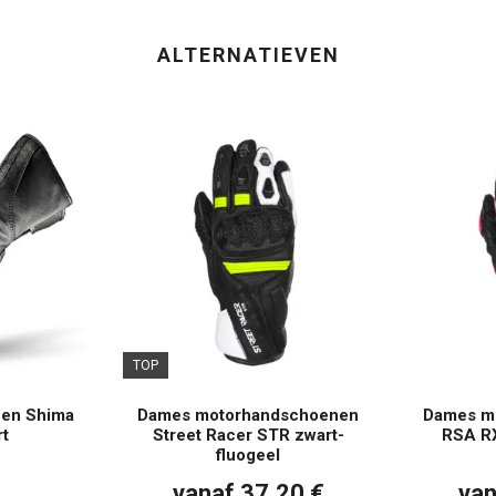
ALTERNATIEVEN
TOP
en Shima
Dames motorhandschoenen
Dames m
t
Street Racer STR zwart-
RSA RX
fluogeel
vanaf 37,20 €
van