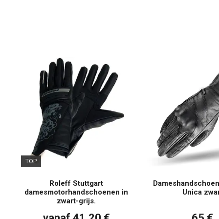
TOP
Roleff Stuttgart
Dameshandschoen
damesmotorhandschoenen in
Unica zwar
zwart-grijs.
vanaf 41,20 €
65 €