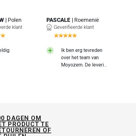
AW
| Polen
PASCALE
| Roemenië
eerde klant
Geverifieerde klant
ldig
Ik ben erg tevreden
over het team van
Moyozem. De levering
verliep snel en het
product dat ik heb
ontvangen is van hoge
kwaliteit. Ik zou wel
aanraden om wat meer
aandacht te besteden
aan de manier waarop
00 DAGEN OM
de producten worden
ET PRODUCT TE
ETOURNEREN OF
verpakt, vooral omdat