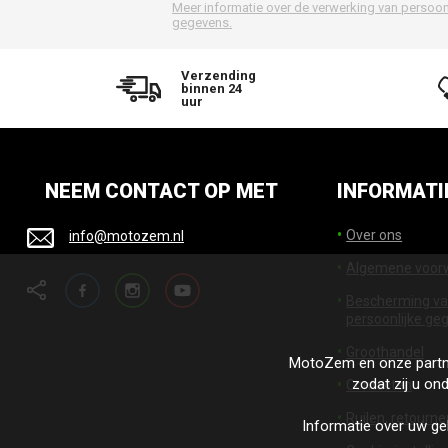
Meer informatie over de verwerking van persoon
gegevens.
Verzending
binnen 24
uur
NEEM CONTACT OP MET
INFORMATI
Over ons
info@motozem.nl
Algemene voor
Facebook
Instagram
YouTube
Bescherming v
persoonlijke ge
Groothandel
MotoZem en onze partn
zodat zij u on
Contacten
Ruilen, retourne
Informatie over uw ge