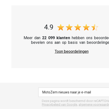
4.9
Meer dan
22 099 klanten
hebben ons beoorde
bevelen ons aan op basis van beoordelinge
Toon beoordelingen
Deze pagina wordt beschermd door reCAPTCH
Privacybeleid van Google
,
algemene voorwaard