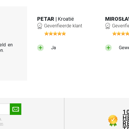
PETAR
| Kroatië
MIROSŁ
Geverifieerde klant
Geverifi
eld en
Ja
Gewe
n.
1
H
A.
R
en
.