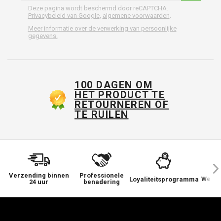
Deze pagina wordt beschermd door reCAPTCHA.
Privacybeleid van Google
,
algemene voorwaarden
.
Meer informatie over de verwerking van persoonlijke
gegevens.
100 DAGEN OM
HET PRODUCT TE
RETOURNEREN OF
TE RUILEN
Verzending binnen
Professionele
We ge
Loyaliteitsprogramma
24 uur
benadering