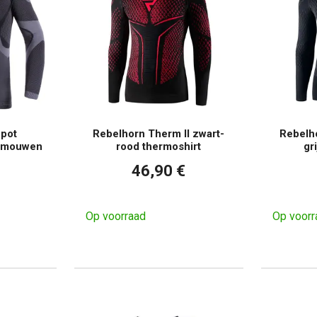
Spot
Rebelhorn Therm II zwart-
Rebelho
e mouwen
rood thermoshirt
gr
46,90 €
Op voorraad
Op voorr