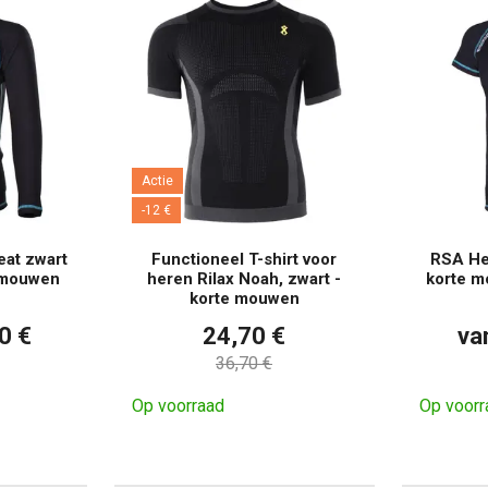
Actie
-12 €
at zwart
Functioneel T-shirt voor
RSA He
 mouwen
heren Rilax Noah, zwart -
korte m
korte mouwen
0 €
24,70 €
va
36,70 €
Op voorraad
Op voorr