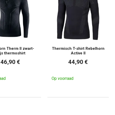
rn Therm II zwart-
Thermisch T-shirt Rebelhorn
ijs thermoshirt
Active II
46,90 €
44,90 €
aad
Op voorraad