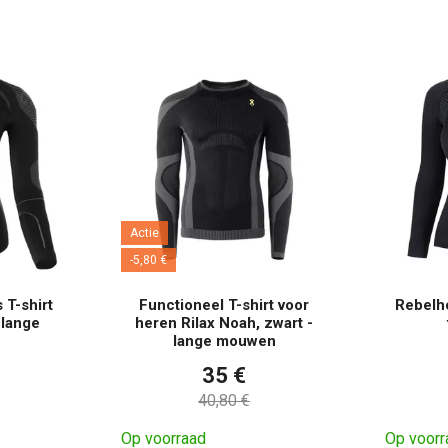
Actie
-5,80 €
 T-shirt
Functioneel T-shirt voor
Rebelho
 lange
heren Rilax Noah, zwart -
lange mouwen
35 €
40,80 €
Op voorraad
Op voorr