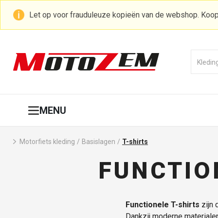
Let op voor frauduleuze kopieën van de webshop. Koop
MENU
Motorfiets kleding
/
Basislagen
/
T-shirts
FUNCTIO
Functionele T-shirts
zijn 
Dankzij moderne materialen