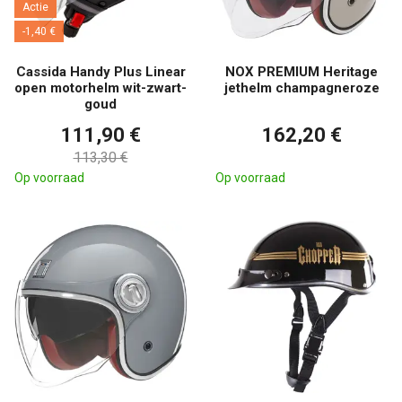
Actie
-1,40 €
Cassida Handy Plus Linear
NOX PREMIUM Heritage
open motorhelm wit-zwart-
jethelm champagneroze
goud
111,90 €
162,20 €
113,30 €
Op voorraad
Op voorraad