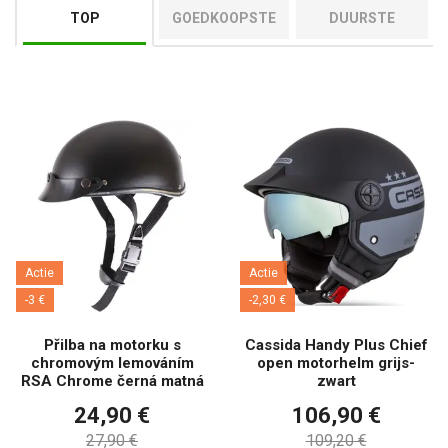
TOP
GOEDKOOPSTE
DUURSTE
Actie
Actie
-3 €
-2,30 €
Přilba na motorku s
Cassida Handy Plus Chief
chromovým lemováním
open motorhelm grijs-
RSA Chrome černá matná
zwart
24,90 €
106,90 €
27,90 €
109,20 €