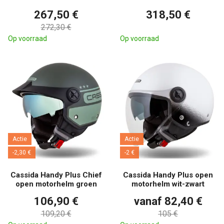
267,50 €
318,50 €
272,30 €
Op voorraad
Op voorraad
Actie
Actie
-2,30 €
-2 €
Cassida Handy Plus Chief
Cassida Handy Plus open
open motorhelm groen
motorhelm wit-zwart
106,90 €
vanaf 82,40 €
109,20 €
105 €