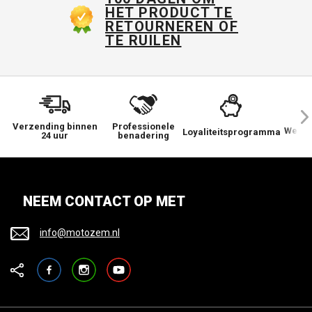
HET PRODUCT TE
RETOURNEREN OF
TE RUILEN
Verzending binnen
Professionele
We ge
Loyaliteitsprogramma
24 uur
benadering
NEEM CONTACT OP MET
info@motozem.nl
Facebook
Instagram
YouTube