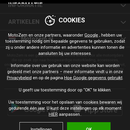
INFORMATIE
COOKIES
ARTIKELEN
MotoZem en onze partners, waaronder
Google
, hebben uw
Motozem.nl
toestemming nodig om bepaalde gegevens te gebruiken, zodat
zij u onder andere informatie en advertenties kunnen tonen die
aansluiten bij uw interesses.
MotoZem is een gespecialiseerde online winkel voor alle motorrijders
die op zoek zijn naar hoogwaardige motorkleding, accessoires,
onderdelen en uitrusting van vertrouwde merken zoals Alpinestars, Revit,
Informatie over uw gebruik van onze website kan worden
SHIMA en NEXX. Wij bieden een brede selectie van op voorraad zijnde
gedeeld met onze partners – meer informatie vindt u in onze
artikelen, snelle levering, deskundig advies en een persoonlijke
Privacybeleid
en op de pagina
Hoe Google gegevens gebruikt
.
benadering - voor elke rit en elke stijl.
U geeft uw toestemming door op "OK" te klikken.
Uw toestemming voor het opslaan van cookies bewaren wij
gedurende één jaar. U kunt deze instellingen op elk moment
HIER
aanpassen..
Instellingen
OK