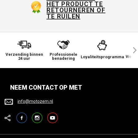
HET PRODUCT TE
RETOURNEREN OF
TE RUILEN
Verzending binnen
Professionele
We ge
Loyaliteitsprogramma
24 uur
benadering
NEEM CONTACT OP MET
info@motozem.nl
Facebook
Instagram
YouTube