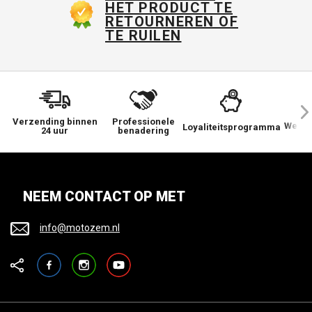
HET PRODUCT TE
RETOURNEREN OF
TE RUILEN
Verzending binnen
Professionele
We ge
Loyaliteitsprogramma
24 uur
benadering
NEEM CONTACT OP MET
info@motozem.nl
Facebook
Instagram
YouTube