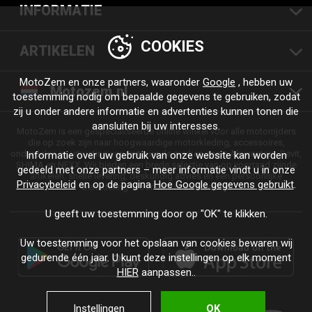
INFORMATIE
COOKIES
ARTIKELEN
MotoZem en onze partners, waaronder
Google
, hebben uw
Motozem.nl
toestemming nodig om bepaalde gegevens te gebruiken, zodat
zij u onder andere informatie en advertenties kunnen tonen die
aansluiten bij uw interesses.
MotoZem is een gespecialiseerde online winkel voor alle motorrijders
die op zoek zijn naar hoogwaardige motorkleding, accessoires,
onderdelen en uitrusting van vertrouwde merken zoals Alpinestars, Revit,
Informatie over uw gebruik van onze website kan worden
SHIMA en NEXX. Wij bieden een brede selectie van op voorraad zijnde
gedeeld met onze partners – meer informatie vindt u in onze
artikelen, snelle levering, deskundig advies en een persoonlijke
Privacybeleid
en op de pagina
Hoe Google gegevens gebruikt
.
benadering - voor elke rit en elke stijl.
U geeft uw toestemming door op "OK" te klikken.
Uw toestemming voor het opslaan van cookies bewaren wij
gedurende één jaar. U kunt deze instellingen op elk moment
HIER
aanpassen..
Instellingen
OK