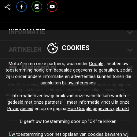
Facebook
Instagram
YouTube
INFORMATIE
COOKIES
ARTIKELEN
MotoZem en onze partners, waaronder
Google
, hebben uw
Motozem.nl
toestemming nodig om bepaalde gegevens te gebruiken, zodat
zij u onder andere informatie en advertenties kunnen tonen die
aansluiten bij uw interesses.
MotoZem is een gespecialiseerde online winkel voor alle motorrijders
die op zoek zijn naar hoogwaardige motorkleding, accessoires,
onderdelen en uitrusting van vertrouwde merken zoals Alpinestars, Revit,
Informatie over uw gebruik van onze website kan worden
SHIMA en NEXX. Wij bieden een brede selectie van op voorraad zijnde
gedeeld met onze partners – meer informatie vindt u in onze
artikelen, snelle levering, deskundig advies en een persoonlijke
Privacybeleid
en op de pagina
Hoe Google gegevens gebruikt
.
benadering - voor elke rit en elke stijl.
U geeft uw toestemming door op "OK" te klikken.
Uw toestemming voor het opslaan van cookies bewaren wij