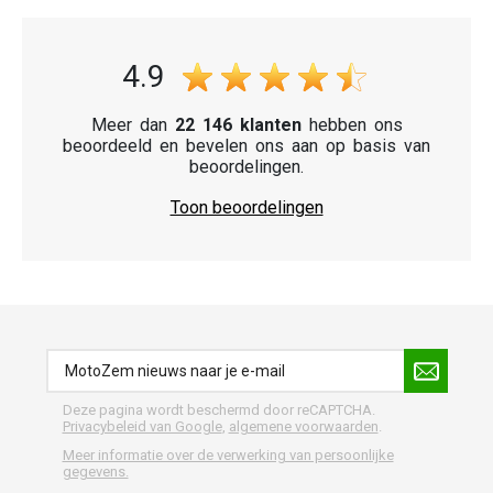
4.9
Meer dan
22 146 klanten
hebben ons
beoordeeld en bevelen ons aan op basis van
beoordelingen.
Toon beoordelingen
Deze pagina wordt beschermd door reCAPTCHA.
Privacybeleid van Google
,
algemene voorwaarden
.
Meer informatie over de verwerking van persoonlijke
gegevens.