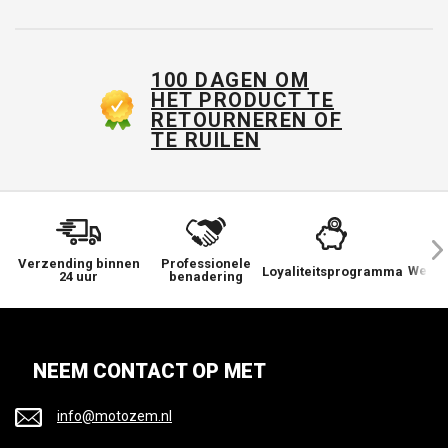
100 DAGEN OM
HET PRODUCT TE
RETOURNEREN OF
TE RUILEN
Verzending binnen
Professionele
We ge
Loyaliteitsprogramma
24 uur
benadering
NEEM CONTACT OP MET
info@motozem.nl