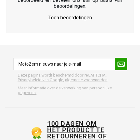
beoordeeld en bevelen ons aan op basis van
beoordelingen.
Toon beoordelingen
Deze pagina wordt beschermd door reCAPTCHA.
Privacybeleid van Google
,
algemene voorwaarden
.
Meer informatie over de verwerking van persoonlijke
gegevens.
100 DAGEN OM
HET PRODUCT TE
RETOURNEREN OF