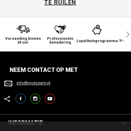
TE RUILEN
Verzending binnen
Professionele
We ge
Loyaliteitsprogramma
24 uur
benadering
NEEM CONTACT OP MET
info@motozem.nl
Facebook
Instagram
YouTube
INFORMATIE