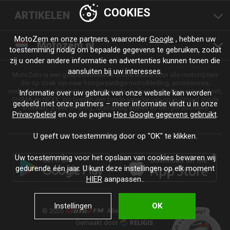
COOKIES
ARTIKELEN
MotoZem en onze partners, waaronder
Google
, hebben uw
Motozem.nl
toestemming nodig om bepaalde gegevens te gebruiken, zodat
zij u onder andere informatie en advertenties kunnen tonen die
aansluiten bij uw interesses.
MotoZem is een gespecialiseerde online winkel voor alle motorrijders
die op zoek zijn naar hoogwaardige motorkleding, accessoires,
onderdelen en uitrusting van vertrouwde merken zoals Alpinestars, Revit,
Informatie over uw gebruik van onze website kan worden
SHIMA en NEXX. Wij bieden een brede selectie van op voorraad zijnde
gedeeld met onze partners – meer informatie vindt u in onze
artikelen, snelle levering, deskundig advies en een persoonlijke
Privacybeleid
en op de pagina
Hoe Google gegevens gebruikt
.
benadering - voor elke rit en elke stijl.
U geeft uw toestemming door op "OK" te klikken.
Uw toestemming voor het opslaan van cookies bewaren wij
gedurende één jaar. U kunt deze instellingen op elk moment
HIER
aanpassen..
Instellingen
OK
© 2026
. Alle rechten voorbehouden.
Gemaakt door
.