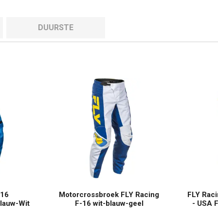
DUURSTE
-16
Motorcrossbroek FLY Racing
FLY Rac
lauw-Wit
F-16 wit-blauw-geel
- USA F