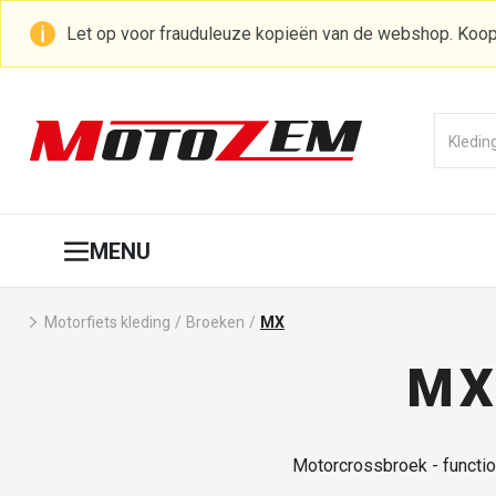
Let op voor frauduleuze kopieën van de webshop. Koop
MENU
Motorfiets kleding
/
Broeken
/
MX
MX
Motorcrossbroek - functiona