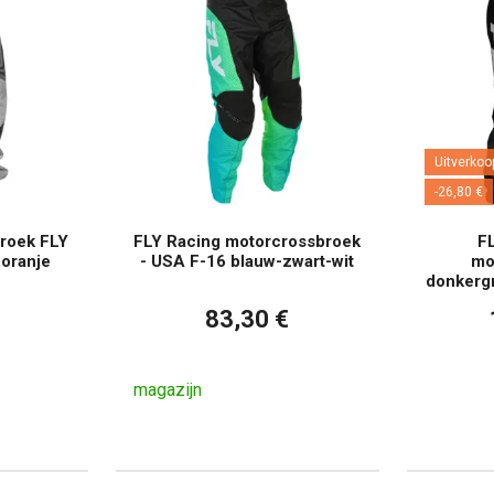
Uitverkoo
-26,80 €
roek FLY
FLY Racing motorcrossbroek
FL
-oranje
- USA F-16 blauw-zwart-wit
mo
donkergr
83,30 €
magazijn