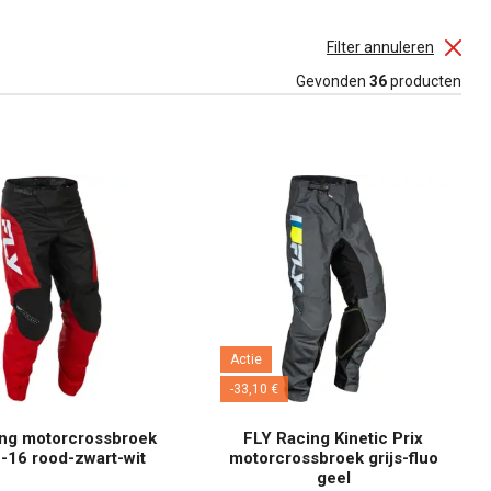
Filter annuleren
Gevonden
36
producten
Actie
-33,10 €
ing motorcrossbroek
FLY Racing Kinetic Prix
-16 rood-zwart-wit
motorcrossbroek grijs-fluo
geel