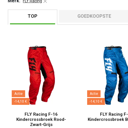
Merk:
FLY Racing
TOP
GOEDKOOPSTE
Actie
Actie
-14,10 €
-14,10 €
FLY Racing F-16
FLY Racing F
Kindercrossbroek Rood-
Kindercrossbroek B
Zwart-Grijs