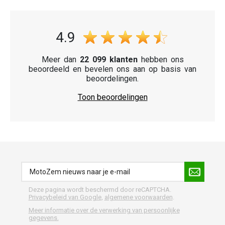
4.9
Meer dan
22 099 klanten
hebben ons
beoordeeld en bevelen ons aan op basis van
beoordelingen.
Toon beoordelingen
Deze pagina wordt beschermd door reCAPTCHA.
Privacybeleid van Google
,
algemene voorwaarden
.
Meer informatie over de verwerking van persoonlijke
gegevens.