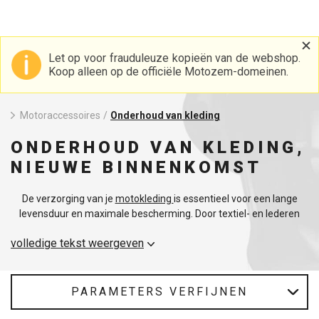
Let op voor frauduleuze kopieën van de webshop.
Koop alleen op de officiële Motozem-domeinen.
Motoraccessoires
/
Onderhoud van kleding
ONDERHOUD VAN KLEDING,
NIEUWE BINNENKOMST
De verzorging van je
motokleding
is essentieel voor een lange
levensduur en maximale bescherming. Door textiel- en lederen
onderdelen regelmatig te reinigen en te impregneren, blijven ze
volledige tekst weergeven
waterbestendig en flexibel. Goed opbergen in een droge en
donkere omgeving is ook belangrijk om schade aan het materiaal
en de kleur te voorkomen.
Balsems en impregnaties
helpen om de
flexibiliteit en beschermende eigenschappen te herstellen, terwijl
PARAMETERS VERFIJNEN
ze ook voeden en hydrateren.