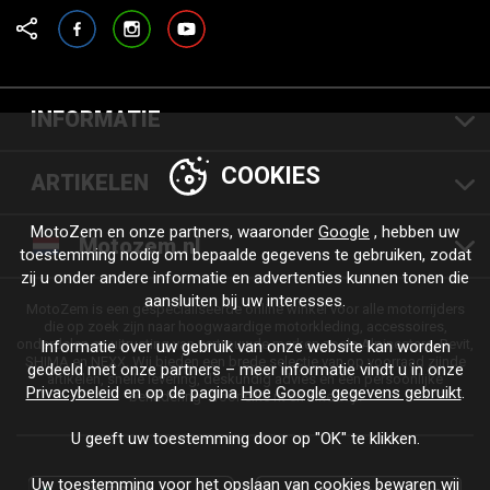
Facebook
Instagram
YouTube
INFORMATIE
COOKIES
ARTIKELEN
MotoZem en onze partners, waaronder
Google
, hebben uw
Motozem.nl
toestemming nodig om bepaalde gegevens te gebruiken, zodat
zij u onder andere informatie en advertenties kunnen tonen die
aansluiten bij uw interesses.
MotoZem is een gespecialiseerde online winkel voor alle motorrijders
die op zoek zijn naar hoogwaardige motorkleding, accessoires,
onderdelen en uitrusting van vertrouwde merken zoals Alpinestars, Revit,
Informatie over uw gebruik van onze website kan worden
SHIMA en NEXX. Wij bieden een brede selectie van op voorraad zijnde
gedeeld met onze partners – meer informatie vindt u in onze
artikelen, snelle levering, deskundig advies en een persoonlijke
Privacybeleid
en op de pagina
Hoe Google gegevens gebruikt
.
benadering - voor elke rit en elke stijl.
U geeft uw toestemming door op "OK" te klikken.
Uw toestemming voor het opslaan van cookies bewaren wij