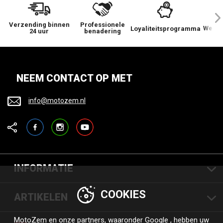
Verzending binnen
Professionele
We ge
Loyaliteitsprogramma
24 uur
benadering
NEEM CONTACT OP MET
info@motozem.nl
Facebook
Instagram
YouTube
INFORMATIE
COOKIES
ARTIKELEN
MotoZem en onze partners, waaronder
Google
, hebben uw